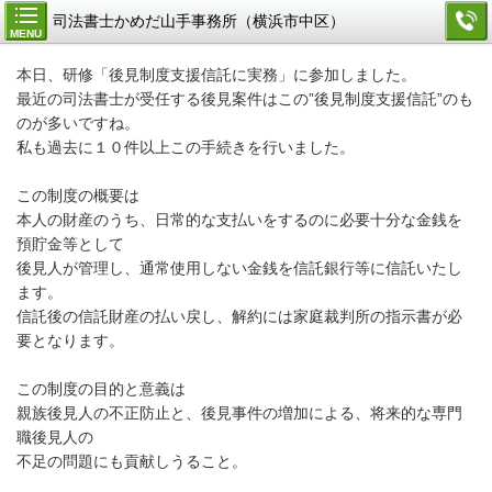
司法書士かめだ山手事務所（横浜市中区）
MENU
本日、研修「後見制度支援信託に実務」に参加しました。
最近の司法書士が受任する後見案件はこの”後見制度支援信託”のも
のが多いですね。
私も過去に１０件以上この手続きを行いました。
この制度の概要は
本人の財産のうち、日常的な支払いをするのに必要十分な金銭を
預貯金等として
後見人が管理し、通常使用しない金銭を信託銀行等に信託いたし
ます。
信託後の信託財産の払い戻し、解約には家庭裁判所の指示書が必
要となります。
この制度の目的と意義は
親族後見人の不正防止と、後見事件の増加による、将来的な専門
職後見人の
不足の問題にも貢献しうること。