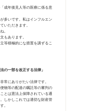
の「成年後見人等の医療に係る意
とが多いです。私はインフルエン
していただきます。
すね。
条文もあります。
申立等積極的にな措置を講ずるこ
。
続法の一部を改正する法律」
、非常にありがたい法律です。
郵便物等の配達の嘱託等の審判の
ることは憲法上保障されている通
ん。しかしこれでは適切な財産管
ます。