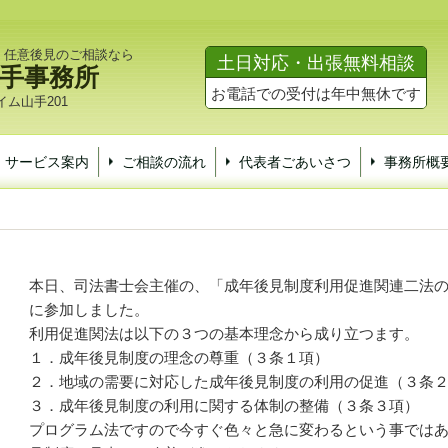
・任意後見のご相談なら
土日対応・出張無料相談
手事務所
お電話での受付は年中無休です
ム山手201
サービス案内
ご相談の流れ
代表者ごあいさつ
事務所概
本日、司法書士会主催の、「成年後見制度利用促進関連二法
に参加しました。
利用促進関法は以下の３つの基本理念から成り立つます。
１．成年後見制度の理念の尊重（３条１項）
２．地域の需要に対応した成年後見制度の利用の促進（３条
３．成年後見制度の利用に関する体制の整備（３条３項）
プログラム法ですので今すぐ色々と急に変わるという事では