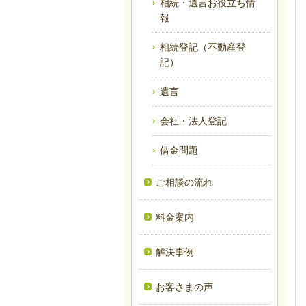
相続・遺言お役立ち情
報
相続登記（不動産登
記）
遺言
会社・法人登記
借金問題
ご相談の流れ
料金案内
解決事例
お客さまの声