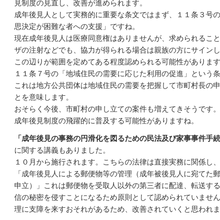
見制度の見直し、改善が進められます。
成年後見人として実務的に重要な条文ではまず、１１条３号
思決定が困難な者への支援」ですね。
現在成年後見人は医療同意権はありませんが、求められるこ
ザの注射などでも、協力が得られる場合は親族の方にサイン
この辺りが範囲を定めてある程度認められる可能性がありま
１１条７号の「地域住民の需要に応じた利用の促進」という
これは地方公共団体は地域住民の需要を把握して市町村長の
とを意味します。
おそらく今後、市町村の申し立ての案件も増えてきそうです
成年後見制度の飛躍的に普及する可能性がありますね。
「成年後見の事務の円滑化を図るための民法及び家事事件手
に関する講義もありました。
１０月から施行されます。こちらの法律は直接実務に関係し
「成年後見人による郵便物等の管理（成年被後見人に宛てた
申立）」これは郵便物を受取人以外の第三者に配達、転送す
信の秘密を侵すことになるため原則として認められていませ
理に支障を来すおそれがあるため、改善されていくと思われ