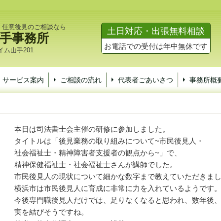
・任意後見のご相談なら
土日対応・出張無料相談
手事務所
お電話での受付は年中無休です
ム山手201
サービス案内
ご相談の流れ
代表者ごあいさつ
事務所概
本日は司法書士会主催の研修に参加しました。
タイトルは「後見業務の取り組みについて~市民後見人・
社会福祉士・精神障害者支援者の観点から~」で、
精神保健福祉士・社会福祉士さんが講師でした。
市民後見人の現状について細かな数字まで教えていただきま
横浜市は市民後見人に育成に非常に力を入れているようです
今後専門職後見人だけでは、足りなくなると思われ、数年後
実を結びそうですね。