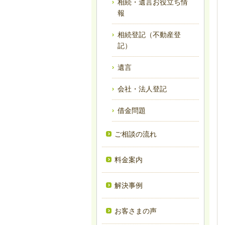
相続・遺言お役立ち情
報
相続登記（不動産登
記）
遺言
会社・法人登記
借金問題
ご相談の流れ
料金案内
解決事例
お客さまの声